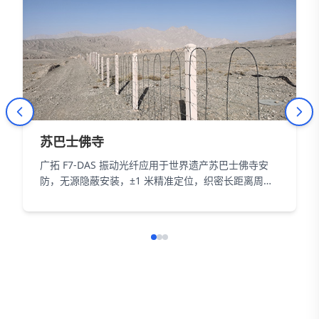
苏巴士佛寺
广拓 F7-DAS 振动光纤应用于世界遗产苏巴士佛寺安
防，无源隐蔽安装，±1 米精准定位，织密长距离周界
防护网，以智能科技为 18000㎡遗址筑牢长距周界防
线。