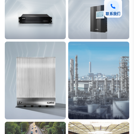
联系我们
F7 DAS AI 振动光纤
T8脉冲电子围栏
探测距离长达100km
突破触网旁路技术
L7超阵列电磁感知电缆
能源
极低漏误报
解决方案