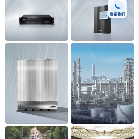
联系我们
F7 DAS AI 振动光纤
T8脉冲电子围栏
探测距离长达100km
突破触网旁路技术
L7超阵列电磁感知电缆
能源
极低漏误报
解决方案