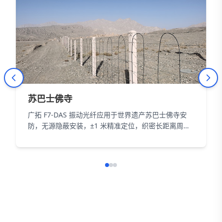
苏巴士佛寺
广拓 F7-DAS 振动光纤应用于世界遗产苏巴士佛寺安
防，无源隐蔽安装，±1 米精准定位，织密长距离周界
防护网，以智能科技为 18000㎡遗址筑牢长距周界防
线。