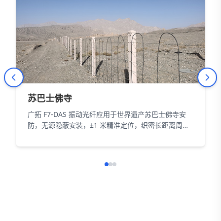
苏巴士佛寺
广拓 F7-DAS 振动光纤应用于世界遗产苏巴士佛寺安
防，无源隐蔽安装，±1 米精准定位，织密长距离周界
防护网，以智能科技为 18000㎡遗址筑牢长距周界防
线。