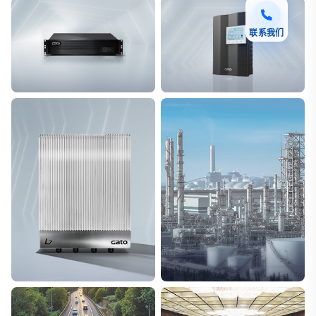
联系我们
F7 DAS AI 振动光纤
T8脉冲电子围栏
探测距离长达100km
突破触网旁路技术
L7超阵列电磁感知电缆
能源
极低漏误报
解决方案