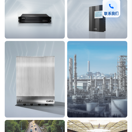
联系我们
F7 DAS AI 振动光纤
T8脉冲电子围栏
探测距离长达100km
突破触网旁路技术
L7超阵列电磁感知电缆
能源
极低漏误报
解决方案