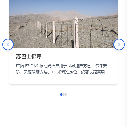
苏巴士佛寺
广拓 F7-DAS 振动光纤应用于世界遗产苏巴士佛寺安
防，无源隐蔽安装，±1 米精准定位，织密长距离周界
防护网，以智能科技为 18000㎡遗址筑牢长距周界防
线。