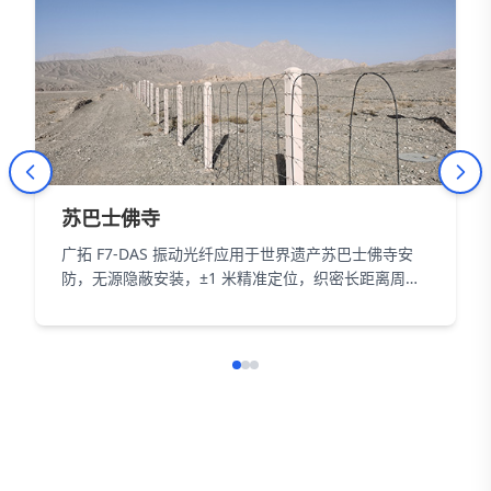
苏巴士佛寺
广拓 F7-DAS 振动光纤应用于世界遗产苏巴士佛寺安
防，无源隐蔽安装，±1 米精准定位，织密长距离周界
防护网，以智能科技为 18000㎡遗址筑牢长距周界防
线。