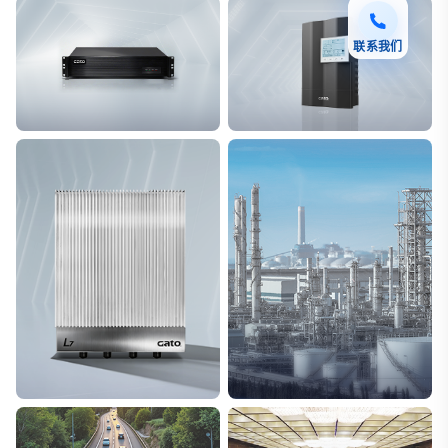
联系我们
F7 DAS AI 振动光纤
T8脉冲电子围栏
探测距离长达100km
突破触网旁路技术
L7超阵列电磁感知电缆
能源
极低漏误报
解决方案