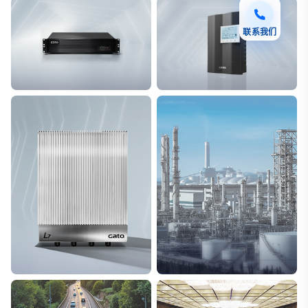
联系我们
F7 DAS AI 振动光纤
T8脉冲电子围栏
探测距离长达100km
突破触网旁路技术
L7超阵列电磁感知电缆
能源
极低漏误报
解决方案