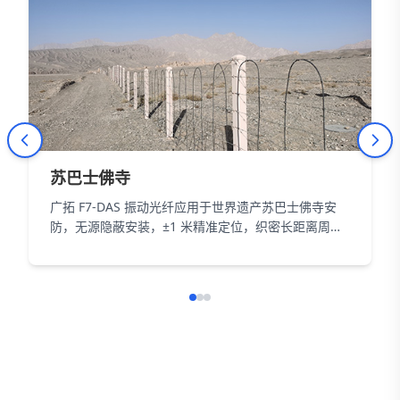
苏巴士佛寺
广拓 F7-DAS 振动光纤应用于世界遗产苏巴士佛寺安
防，无源隐蔽安装，±1 米精准定位，织密长距离周界
防护网，以智能科技为 18000㎡遗址筑牢长距周界防
线。