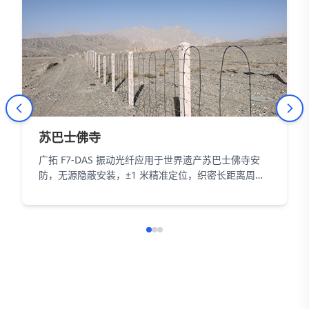
苏巴士佛寺
广拓 F7-DAS 振动光纤应用于世界遗产苏巴士佛寺安
防，无源隐蔽安装，±1 米精准定位，织密长距离周界
防护网，以智能科技为 18000㎡遗址筑牢长距周界防
线。