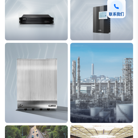
联系我们
F7 DAS AI 振动光纤
T8脉冲电子围栏
探测距离长达100km
突破触网旁路技术
L7超阵列电磁感知电缆
能源
极低漏误报
解决方案