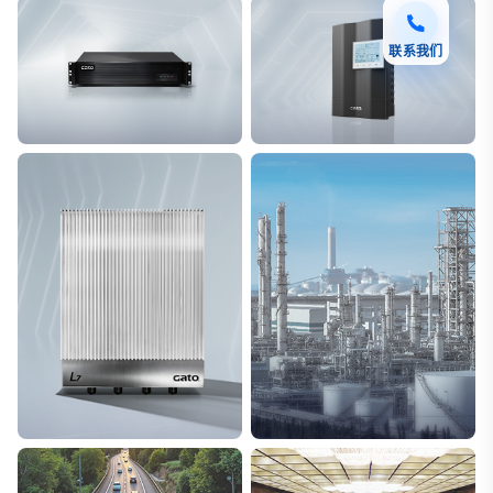
联系我们
F7 DAS AI 振动光纤
T8脉冲电子围栏
探测距离长达100km
突破触网旁路技术
L7超阵列电磁感知电缆
能源
极低漏误报
解决方案