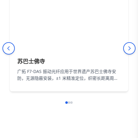
苏巴士佛寺
广拓 F7-DAS 振动光纤应用于世界遗产苏巴士佛寺安
防，无源隐蔽安装，±1 米精准定位，织密长距离周界
防护网，以智能科技为 18000㎡遗址筑牢长距周界防
线。