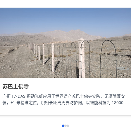
苏巴士佛寺
广拓 F7-DAS 振动光纤应用于世界遗产苏巴士佛寺安防，无源隐蔽安
装，±1 米精准定位，织密长距离周界防护网，以智能科技为 18000㎡
遗址筑牢长距周界防线。