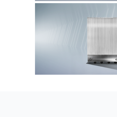
F7 DAS AI 振动光纤
探测距离长达100km
L7超阵列电磁感知电缆
极低漏误报