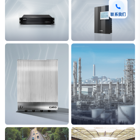
联系我们
F7 DAS AI 振动光纤
T8脉冲电子围栏
探测距离长达100km
突破触网旁路技术
L7超阵列电磁感知电缆
能源
极低漏误报
解决方案