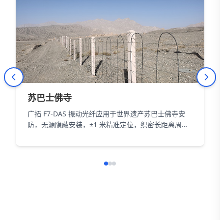
苏巴士佛寺
广拓 F7-DAS 振动光纤应用于世界遗产苏巴士佛寺安
防，无源隐蔽安装，±1 米精准定位，织密长距离周界
防护网，以智能科技为 18000㎡遗址筑牢长距周界防
线。