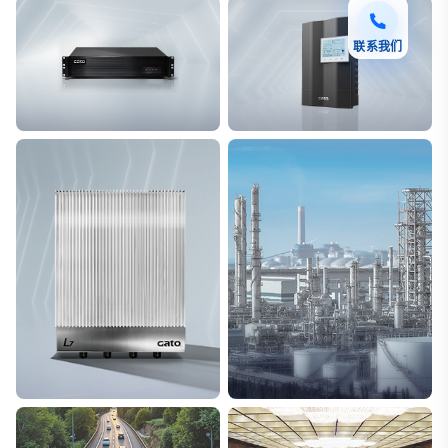
联系我们
F7 DAS AI 振动光纤
T8脉冲电子围栏
探测距离长达100km
突破触网旁路技术
L7超阵列电磁感知电缆
能源
极低漏误报
解决方案