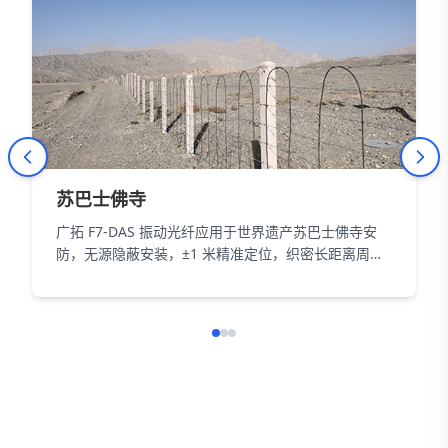
苏巴士佛寺
广拓 F7-DAS 振动光纤应用于世界遗产苏巴士佛寺安
防，无源隐蔽安装，±1 米精准定位，织密长距离周界
防护网，以智能科技为 18000㎡遗址筑牢长距周界防
线。