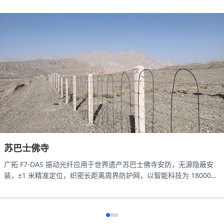
苏巴士佛寺
广拓 F7-DAS 振动光纤应用于世界遗产苏巴士佛寺安防，无源隐蔽安
装，±1 米精准定位，织密长距离周界防护网，以智能科技为 18000㎡
遗址筑牢长距周界防线。