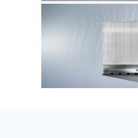
F7 DAS AI 振动光纤
探测距离长达100km
L7超阵列电磁感知电缆
极低漏误报