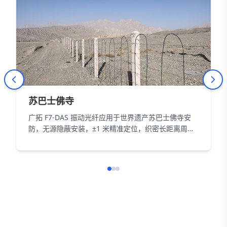
苏巴士佛寺
广拓 F7-DAS 振动光纤应用于世界遗产苏巴士佛寺安
防，无源隐蔽安装，±1 米精准定位，织密长距离周界
防护网，以智能科技为 18000㎡遗址筑牢长距周界防
线。