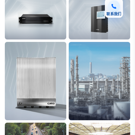
联系我们
F7 DAS AI 振动光纤
T8脉冲电子围栏
探测距离长达100km
突破触网旁路技术
L7超阵列电磁感知电缆
能源
极低漏误报
解决方案