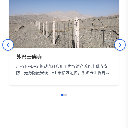
苏巴士佛寺
广拓 F7-DAS 振动光纤应用于世界遗产苏巴士佛寺安
防，无源隐蔽安装，±1 米精准定位，织密长距离周界
防护网，以智能科技为 18000㎡遗址筑牢长距周界防
线。