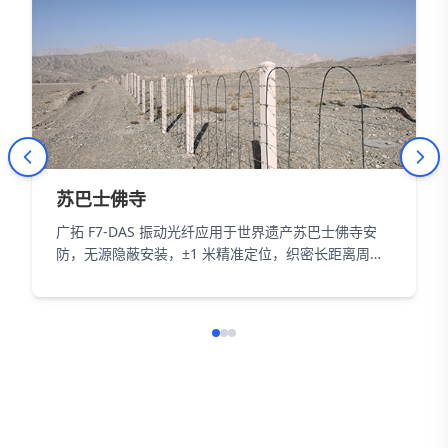
苏巴士佛寺
广拓 F7-DAS 振动光纤应用于世界遗产苏巴士佛寺安
防，无源隐蔽安装，±1 米精准定位，织密长距离周界
防护网，以智能科技为 18000㎡遗址筑牢长距周界防
线。