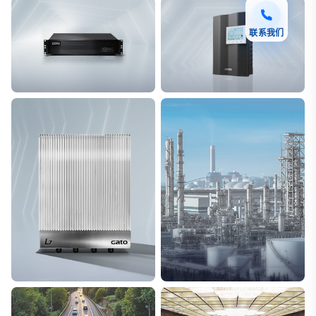
联系我们
F7 DAS AI 振动光纤
T8脉冲电子围栏
探测距离长达100km
突破触网旁路技术
L7超阵列电磁感知电缆
能源
极低漏误报
解决方案