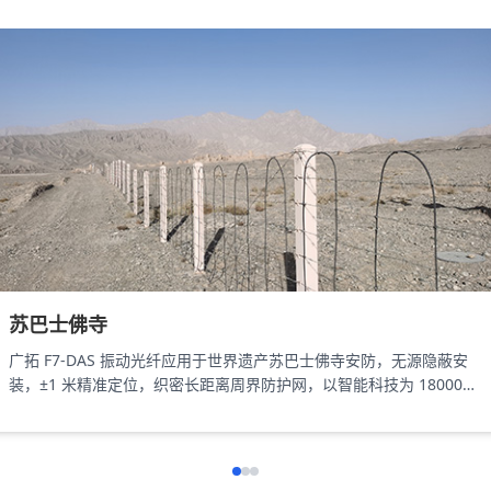
苏巴士佛寺
广拓 F7-DAS 振动光纤应用于世界遗产苏巴士佛寺安防，无源隐蔽安
装，±1 米精准定位，织密长距离周界防护网，以智能科技为 18000㎡
遗址筑牢长距周界防线。