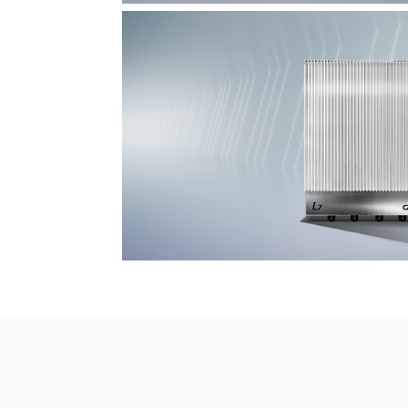
F7 DAS AI 振动光纤
探测距离长达100km
L7超阵列电磁感知电缆
极低漏误报