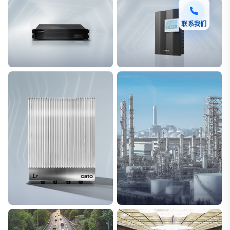
联系我们
F7 DAS AI 振动光纤
T8脉冲电子围栏
探测距离长达100km
突破触网旁路技术
L7超阵列电磁感知电缆
能源
极低漏误报
解决方案