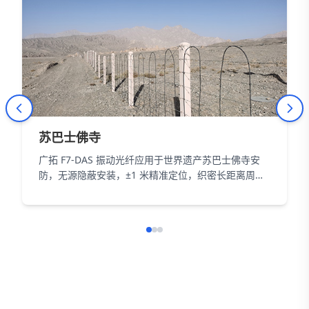
苏巴士佛寺
广拓 F7-DAS 振动光纤应用于世界遗产苏巴士佛寺安
防，无源隐蔽安装，±1 米精准定位，织密长距离周界
防护网，以智能科技为 18000㎡遗址筑牢长距周界防
线。