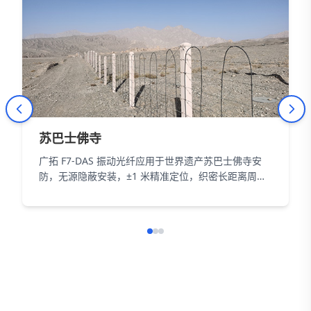
苏巴士佛寺
广拓 F7-DAS 振动光纤应用于世界遗产苏巴士佛寺安
防，无源隐蔽安装，±1 米精准定位，织密长距离周界
防护网，以智能科技为 18000㎡遗址筑牢长距周界防
线。