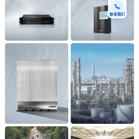
联系我们
F7 DAS AI 振动光纤
T8脉冲电子围栏
探测距离长达100km
突破触网旁路技术
L7超阵列电磁感知电缆
能源
极低漏误报
解决方案