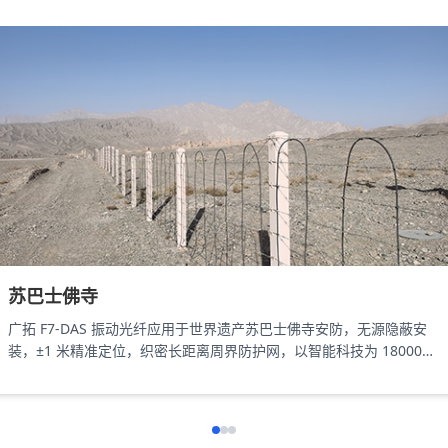
苏巴士佛寺
广拓 F7-DAS 振动光纤应用于世界遗产苏巴士佛寺安防，无源隐蔽安
装，±1 米精准定位，织密长距离周界防护网，以智能科技为 18000㎡
遗址筑牢长距周界防线。