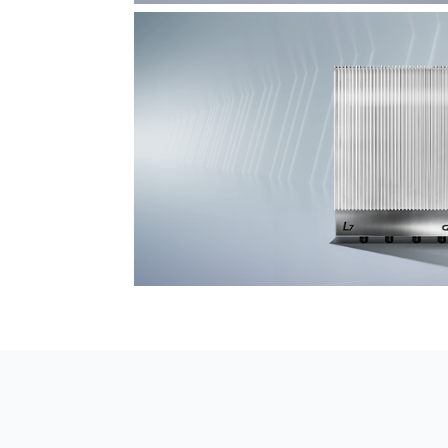
F7 DAS AI 振动光纤
探测距离长达100km
L7超阵列电磁感知电缆
极低漏误报