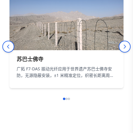
苏巴士佛寺
广拓 F7-DAS 振动光纤应用于世界遗产苏巴士佛寺安
防，无源隐蔽安装，±1 米精准定位，织密长距离周界
防护网，以智能科技为 18000㎡遗址筑牢长距周界防
线。