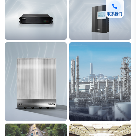
联系我们
F7 DAS AI 振动光纤
T8脉冲电子围栏
探测距离长达100km
突破触网旁路技术
L7超阵列电磁感知电缆
能源
极低漏误报
解决方案