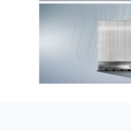
F7 DAS AI 振动光纤
探测距离长达100km
L7超阵列电磁感知电缆
极低漏误报