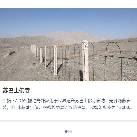
苏巴士佛寺
广拓 F7-DAS 振动光纤应用于世界遗产苏巴士佛寺安防，无源隐蔽安
装，±1 米精准定位，织密长距离周界防护网，以智能科技为 18000㎡
遗址筑牢长距周界防线。