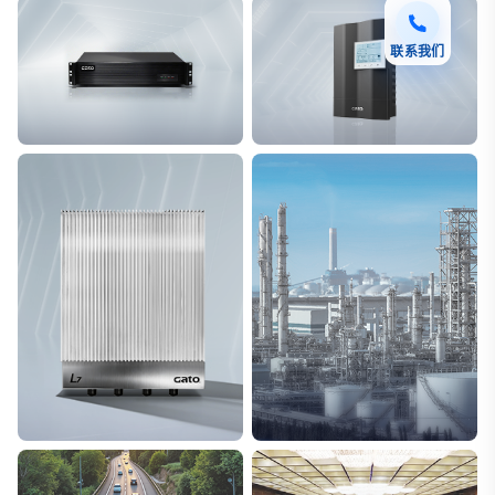
联系我们
F7 DAS AI 振动光纤
T8脉冲电子围栏
探测距离长达100km
突破触网旁路技术
L7超阵列电磁感知电缆
能源
极低漏误报
解决方案