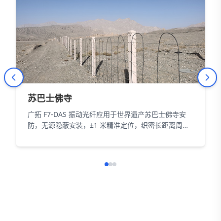
苏巴士佛寺
广拓 F7-DAS 振动光纤应用于世界遗产苏巴士佛寺安
防，无源隐蔽安装，±1 米精准定位，织密长距离周界
防护网，以智能科技为 18000㎡遗址筑牢长距周界防
线。