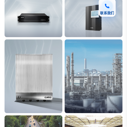
联系我们
F7 DAS AI 振动光纤
T8脉冲电子围栏
探测距离长达100km
突破触网旁路技术
L7超阵列电磁感知电缆
能源
极低漏误报
解决方案