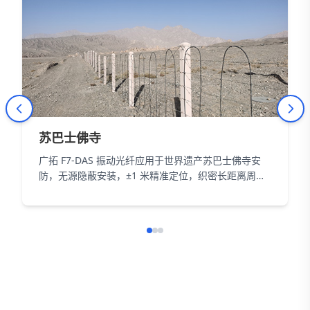
苏巴士佛寺
广拓 F7-DAS 振动光纤应用于世界遗产苏巴士佛寺安
防，无源隐蔽安装，±1 米精准定位，织密长距离周界
防护网，以智能科技为 18000㎡遗址筑牢长距周界防
线。