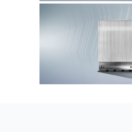
F7 DAS AI 振动光纤
探测距离长达100km
L7超阵列电磁感知电缆
极低漏误报