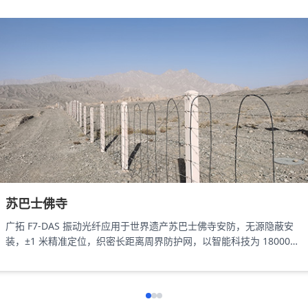
苏巴士佛寺
广拓 F7-DAS 振动光纤应用于世界遗产苏巴士佛寺安防，无源隐蔽安
装，±1 米精准定位，织密长距离周界防护网，以智能科技为 18000㎡
遗址筑牢长距周界防线。