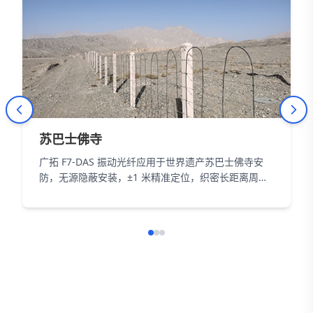
苏巴士佛寺
广拓 F7-DAS 振动光纤应用于世界遗产苏巴士佛寺安
防，无源隐蔽安装，±1 米精准定位，织密长距离周界
防护网，以智能科技为 18000㎡遗址筑牢长距周界防
线。