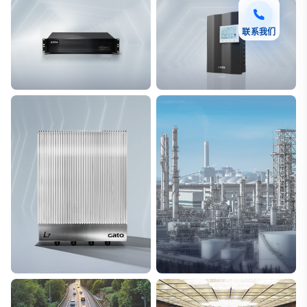
联系我们
F7 DAS AI 振动光纤
T8脉冲电子围栏
探测距离长达100km
突破触网旁路技术
L7超阵列电磁感知电缆
能源
极低漏误报
解决方案