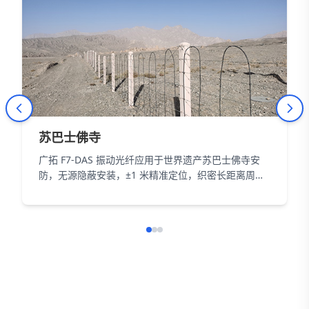
苏巴士佛寺
广拓 F7-DAS 振动光纤应用于世界遗产苏巴士佛寺安
防，无源隐蔽安装，±1 米精准定位，织密长距离周界
防护网，以智能科技为 18000㎡遗址筑牢长距周界防
线。