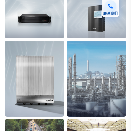
联系我们
F7 DAS AI 振动光纤
T8脉冲电子围栏
探测距离长达100km
突破触网旁路技术
L7超阵列电磁感知电缆
能源
极低漏误报
解决方案