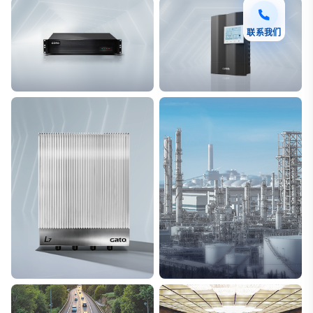
联系我们
F7 DAS AI 振动光纤
T8脉冲电子围栏
探测距离长达100km
突破触网旁路技术
L7超阵列电磁感知电缆
能源
极低漏误报
解决方案