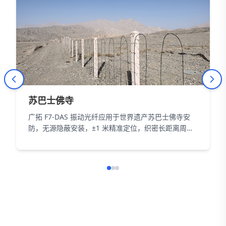
苏巴士佛寺
广拓 F7-DAS 振动光纤应用于世界遗产苏巴士佛寺安
防，无源隐蔽安装，±1 米精准定位，织密长距离周界
防护网，以智能科技为 18000㎡遗址筑牢长距周界防
线。