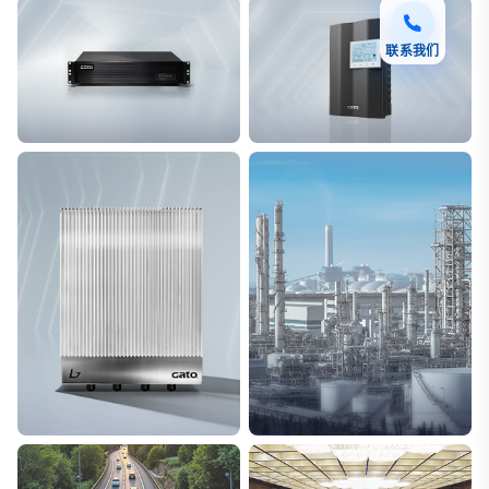
联系我们
F7 DAS AI 振动光纤
T8脉冲电子围栏
探测距离长达100km
突破触网旁路技术
L7超阵列电磁感知电缆
能源
极低漏误报
解决方案