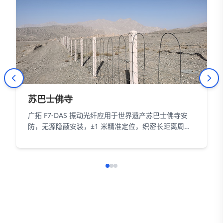
苏巴士佛寺
广拓 F7-DAS 振动光纤应用于世界遗产苏巴士佛寺安
防，无源隐蔽安装，±1 米精准定位，织密长距离周界
防护网，以智能科技为 18000㎡遗址筑牢长距周界防
线。