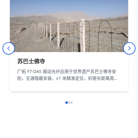
苏巴士佛寺
广拓 F7-DAS 振动光纤应用于世界遗产苏巴士佛寺安
防，无源隐蔽安装，±1 米精准定位，织密长距离周界
防护网，以智能科技为 18000㎡遗址筑牢长距周界防
线。