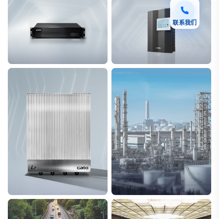
联系我们
F7 DAS AI 振动光纤
T8脉冲电子围栏
探测距离长达100km
突破触网旁路技术
L7超阵列电磁感知电缆
能源
极低漏误报
解决方案