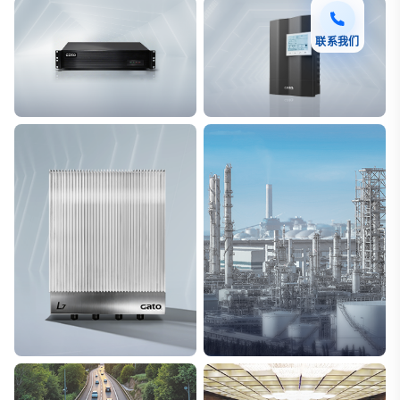
联系我们
F7 DAS AI 振动光纤
T8脉冲电子围栏
探测距离长达100km
突破触网旁路技术
L7超阵列电磁感知电缆
能源
极低漏误报
解决方案