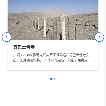
苏巴士佛寺
广拓 F7-DAS 振动光纤应用于世界遗产苏巴士佛寺安
防，无源隐蔽安装，±1 米精准定位，织密长距离周界
防护网，以智能科技为 18000㎡遗址筑牢长距周界防
线。