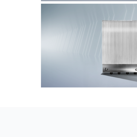
F7 DAS AI 振动光纤
探测距离长达100km
L7超阵列电磁感知电缆
极低漏误报