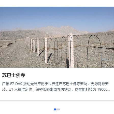
苏巴士佛寺
广拓 F7-DAS 振动光纤应用于世界遗产苏巴士佛寺安防，无源隐蔽安
装，±1 米精准定位，织密长距离周界防护网，以智能科技为 18000㎡
遗址筑牢长距周界防线。