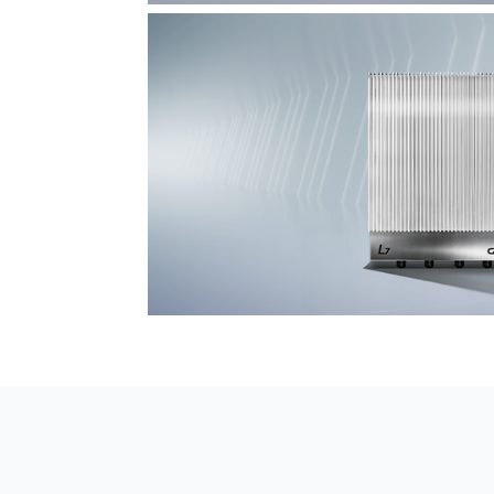
F7 DAS AI 振动光纤
探测距离长达100km
L7超阵列电磁感知电缆
极低漏误报