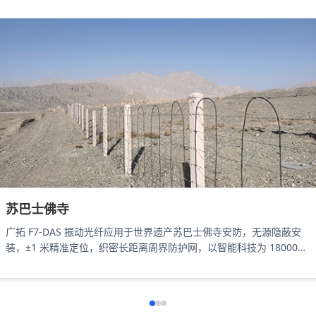
苏巴士佛寺
广拓 F7-DAS 振动光纤应用于世界遗产苏巴士佛寺安防，无源隐蔽安
装，±1 米精准定位，织密长距离周界防护网，以智能科技为 18000㎡
遗址筑牢长距周界防线。