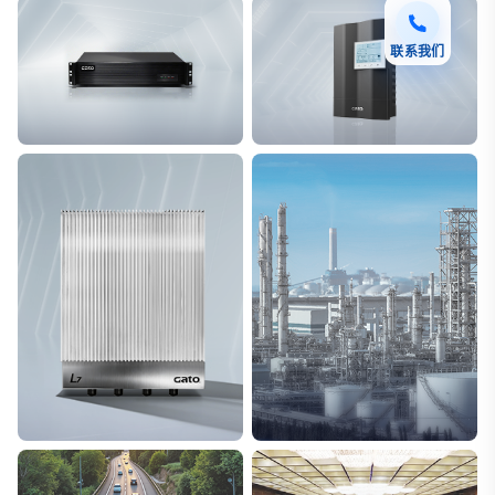
联系我们
F7 DAS AI 振动光纤
T8脉冲电子围栏
探测距离长达100km
突破触网旁路技术
L7超阵列电磁感知电缆
能源
极低漏误报
解决方案