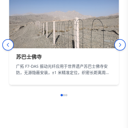
苏巴士佛寺
广拓 F7-DAS 振动光纤应用于世界遗产苏巴士佛寺安
防，无源隐蔽安装，±1 米精准定位，织密长距离周界
防护网，以智能科技为 18000㎡遗址筑牢长距周界防
线。