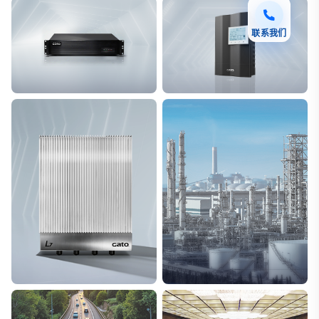
联系我们
F7 DAS AI 振动光纤
T8脉冲电子围栏
探测距离长达100km
突破触网旁路技术
L7超阵列电磁感知电缆
能源
极低漏误报
解决方案