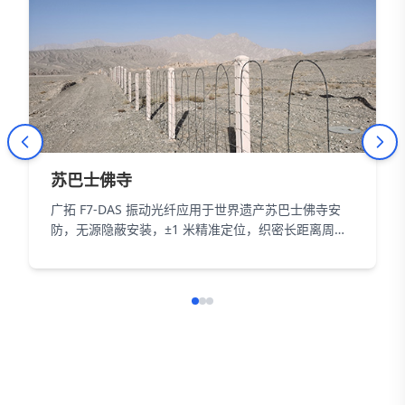
苏巴士佛寺
广拓 F7-DAS 振动光纤应用于世界遗产苏巴士佛寺安
防，无源隐蔽安装，±1 米精准定位，织密长距离周界
防护网，以智能科技为 18000㎡遗址筑牢长距周界防
线。