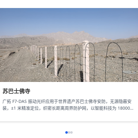
苏巴士佛寺
广拓 F7-DAS 振动光纤应用于世界遗产苏巴士佛寺安防，无源隐蔽安
装，±1 米精准定位，织密长距离周界防护网，以智能科技为 18000㎡
遗址筑牢长距周界防线。