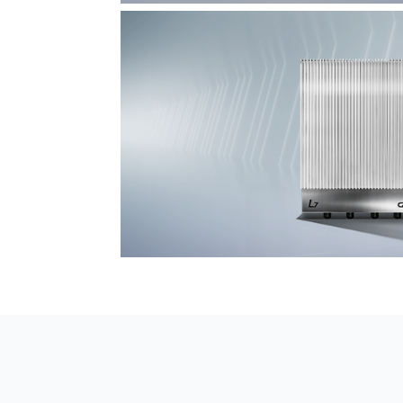
F7 DAS AI 振动光纤
探测距离长达100km
L7超阵列电磁感知电缆
极低漏误报