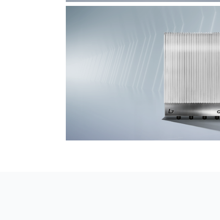
F7 DAS AI 振动光纤
探测距离长达100km
L7超阵列电磁感知电缆
极低漏误报