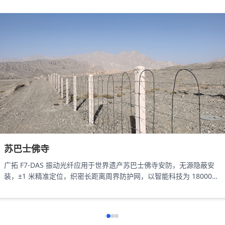
苏巴士佛寺
广拓 F7-DAS 振动光纤应用于世界遗产苏巴士佛寺安防，无源隐蔽安
装，±1 米精准定位，织密长距离周界防护网，以智能科技为 18000㎡
遗址筑牢长距周界防线。