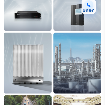
联系我们
F7 DAS AI 振动光纤
T8脉冲电子围栏
探测距离长达100km
突破触网旁路技术
L7超阵列电磁感知电缆
能源
极低漏误报
解决方案