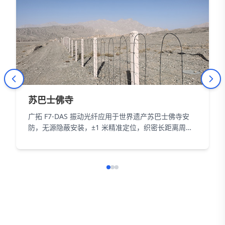
苏巴士佛寺
广拓 F7-DAS 振动光纤应用于世界遗产苏巴士佛寺安
防，无源隐蔽安装，±1 米精准定位，织密长距离周界
防护网，以智能科技为 18000㎡遗址筑牢长距周界防
线。