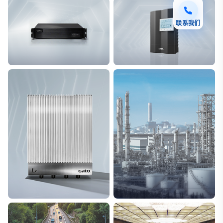
联系我们
F7 DAS AI 振动光纤
T8脉冲电子围栏
探测距离长达100km
突破触网旁路技术
L7超阵列电磁感知电缆
能源
极低漏误报
解决方案