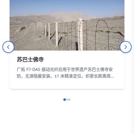
苏巴士佛寺
广拓 F7-DAS 振动光纤应用于世界遗产苏巴士佛寺安
防，无源隐蔽安装，±1 米精准定位，织密长距离周界
防护网，以智能科技为 18000㎡遗址筑牢长距周界防
线。