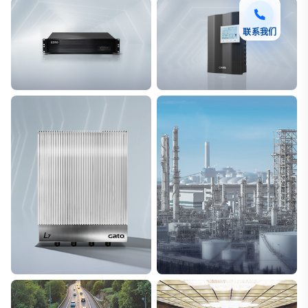
联系我们
F7 DAS AI 振动光纤
T8脉冲电子围栏
探测距离长达100km
突破触网旁路技术
L7超阵列电磁感知电缆
能源
极低漏误报
解决方案