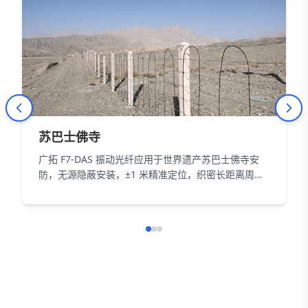
苏巴士佛寺
广拓 F7-DAS 振动光纤应用于世界遗产苏巴士佛寺安
防，无源隐蔽安装，±1 米精准定位，织密长距离周界
防护网，以智能科技为 18000㎡遗址筑牢长距周界防
线。